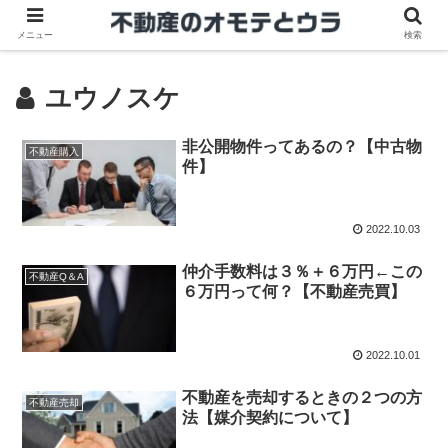
メニュー
検索
ユウノスケ
非公開物件ってあるの？【中古物
不動産購入
件】
2022.10.03
仲介手数料は３％＋６万円←この
不動産Q＆A
６万円って何？【不動産売買】
2022.10.01
不動産を売却するときの２つの方
不動産売却
法【媒介契約について】